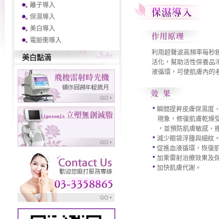
離子導入
保濕導入
美白導入
電脈衝導入
利用超聲波高頻率每秒
美白點滴
活化，幫助活性保養品
液循環，可使肌膚內的
瞬間提昇皮膚保濕度
現象，修復肌膚乾燥受
，並預防肌膚敏感、搔
減少眼袋浮腫與細紋
促進血液循環，恢復
加乘雷射治療效果及
加快肌膚代謝。