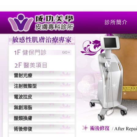
診所簡介
雷射光療
注射微整型
電波拉皮
無創溶脂
酸類換膚
術後修復