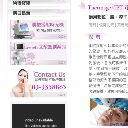
術後修復
美白點滴
適用部位：臉、脖子
說明
|
優勢比較
|
美麗
本院採用2013年最新
的電波，加熱真皮層及
重是使膠原蛋白立即性
刺激後，會長時間新生
墜，達到撫平細紋，改
腿、手臂鬆弛下垂的現
整型治療大不相同的是
鬆愉快，治療完成後完
照顧保養，效果可持續